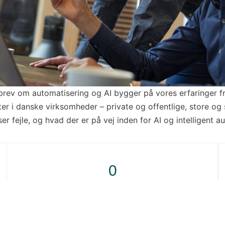
brev om automatisering og AI bygger på vores erfaringer f
er i danske virksomheder – private og offentlige, store og s
 ser fejle, og hvad der er på vej inden for AI og intelligent a
0
Opgaver sidste 30 dage