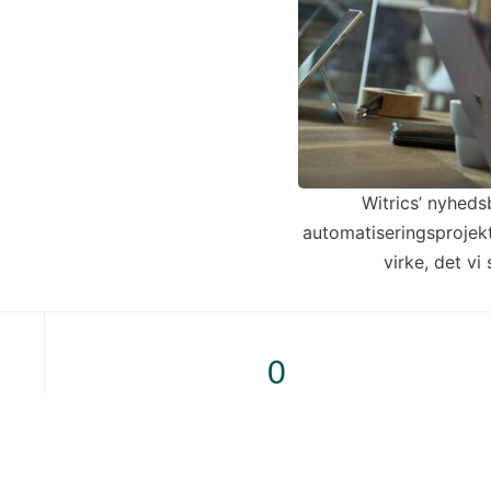
Witrics’ nyheds
automatiseringsprojekt
virke, det vi
0
Fuldførte opgaver