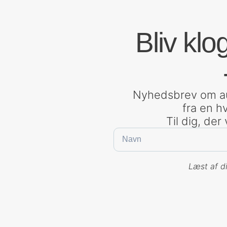
Bliv klo
Nyhedsbrev om aut
fra en h
Til dig, der
Læst af di