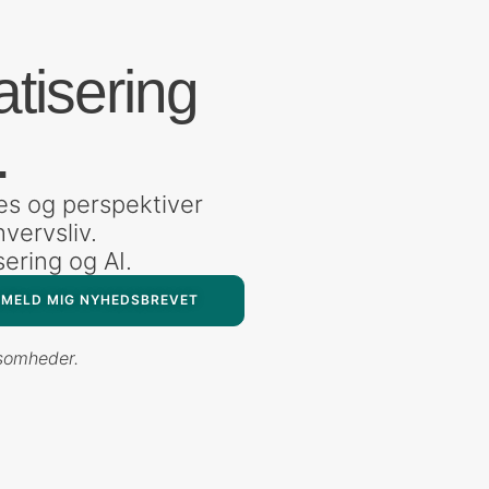
atisering
.
es og perspektiver
vervsliv.
sering og AI.
LMELD MIG NYHEDSBREVET
rksomheder.