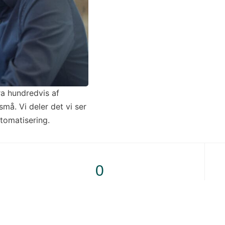
ra hundredvis af
må. Vi deler det vi ser
utomatisering.
0
Automatiseringer i drift