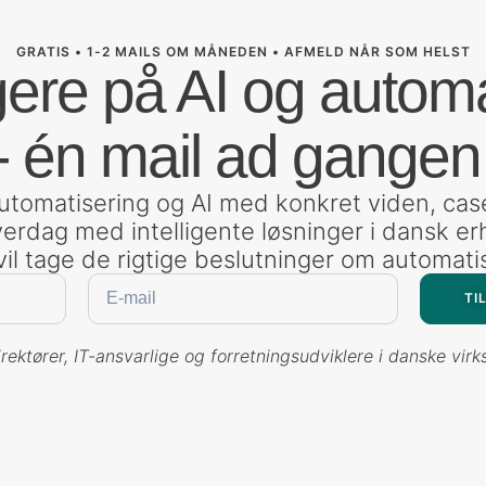
GRATIS • 1-2 MAILS OM MÅNEDEN • AFMELD NÅR SOM HELST
gere på AI og autom
- én mail ad gangen
omatisering og AI med konkret viden, cas
verdag med intelligente løsninger i dansk erh
 vil tage de rigtige beslutninger om automati
TI
rektører, IT-ansvarlige og forretningsudviklere i danske vi