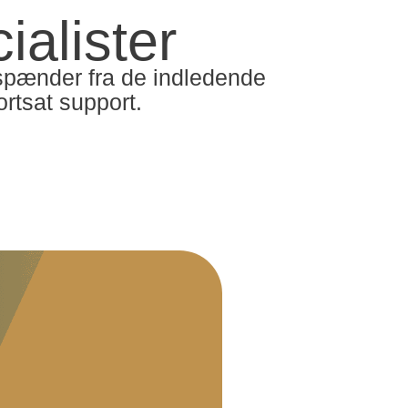
alister
er spænder fra de indledende
ortsat support.