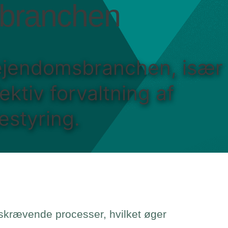
sbranchen
i ejendomsbranchen, især
ktiv forvaltning af
estyring.
skrævende processer, hvilket øger