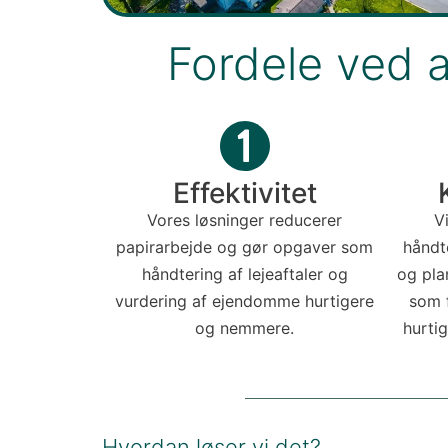
Fordele ved 
Effektivitet
Vores løsninger reducerer
V
papirarbejde og gør opgaver som
håndt
håndtering af lejeaftaler og
og pla
vurdering af ejendomme hurtigere
som f
og nemmere.
hurti
Hvordan løser vi det?