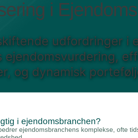
sering i Ejendom
 skiftende udfordringer 
 ejendomsvurdering, effe
ler, og dynamisk portefølj
vigtig i ejendomsbranchen?
rbedrer ejendomsbranchens komplekse, ofte tid
fredshed.