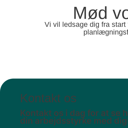
Mød vo
Vi vil ledsage dig fra star
planlægningsfa
Kontakt os
Kontakt os i dag for at se 
din arbejdsstyrke med digi