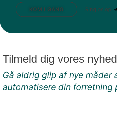
KOM I GANG
Ring os op
Tilmeld dig vores nyhe
Gå aldrig glip af nye måder 
automatisere din forretning 