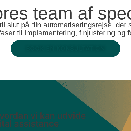
res team af speci
t til slut på din automatiseringsrejse, d
ser til implementering, finjustering og f
BOOK EN KONSULTATION
hvordan vi kan udvide
tal assistance