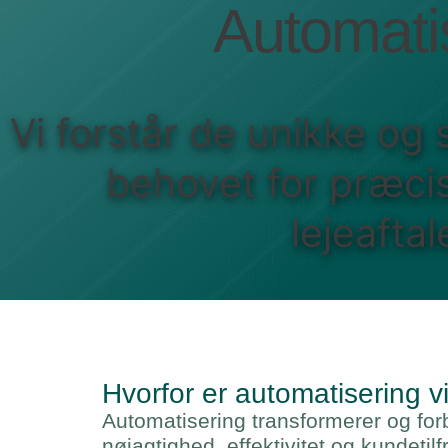
Automati
Vi forstår de unikke og
behovet for præcis
lejeafta
Hvorfor er automatisering 
Automatisering transformerer og fo
nøjagtighed, effektivitet og kundetil