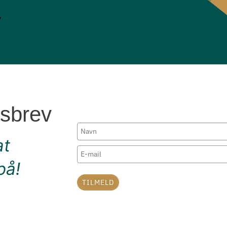
dsbrev
at
på!
TILMELD
Marketing by
ActiveCampaign