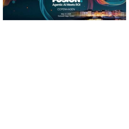
Guide
5 tegn på at jeres processer er
klar til automatisering
8 min læsning
AI & Automation
Sådan kommer I i gang med
agentic AI
6 min læsning
Witrics deltager på UiPath Fusion
Summit 2026 – mød os i Køge den
27. maj
Witrics deltager på UiPath Fusion Summit 2026 den 27.