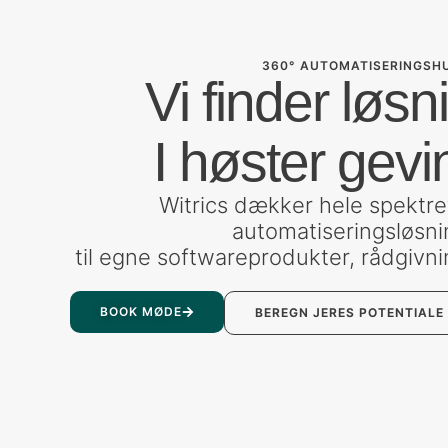
360° AUTOMATISERINGSH
Vi finder løsn
I høster gevi
Witrics dækker hele spektret
automatiseringsløsni
til egne softwareprodukter, rådgivni
BOOK MØDE
BEREGN JERES POTENTIALE