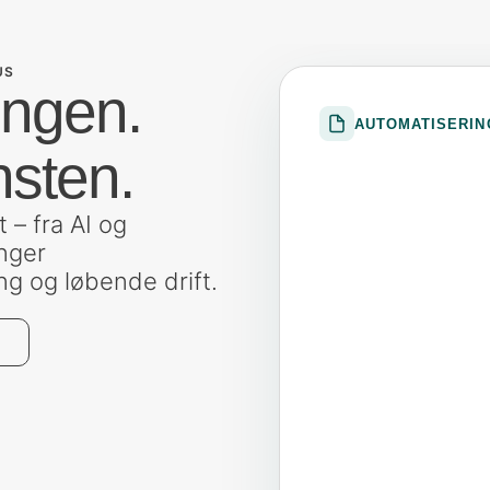
US
ingen.
AUTOMATISERIN
nsten.
 – fra AI og
nger
ng og løbende drift.