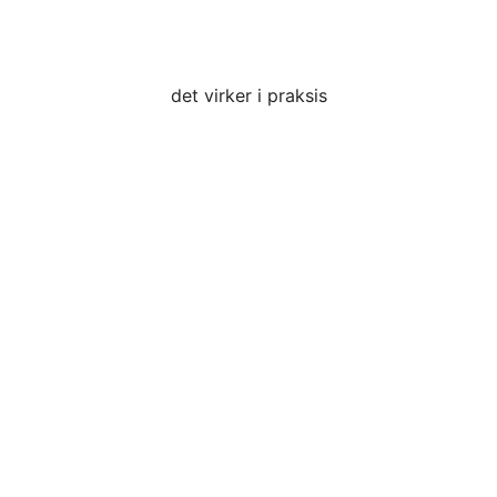
det virker i praksis
Se hvad automatiseret
test har gjort for andre