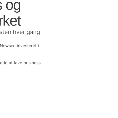
s og
rket
nsten hver gang
 Newsec investeret i
ede at lave business