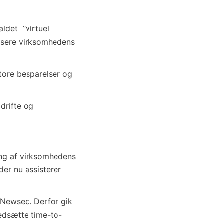
aldet ”virtuel
tisere virksomhedens
store besparelser og
drifte og
ing af virksomhedens
der nu assisterer
r Newsec. Derfor gik
nedsætte time-to-