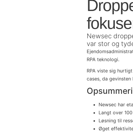
Dropp
fokuse
Newsec dropped
var stor og tyde
Ejendomsadministrati
RPA teknologi.
RPA viste sig hurti
cases, da gevinsten 
Opsummerin
Newsec har eta
Langt over 100 
Løsning til re
Øget effektivit