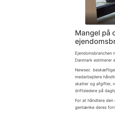
Mangel på o
ejendomsb
Ejendomsbranchen ma
Danmark
estimerer a
Newsec beskæftiger
medarbejdere håndtere
skatter og afgifter,
driftsledere på dagli
For at håndtere den
gentænke deres forr