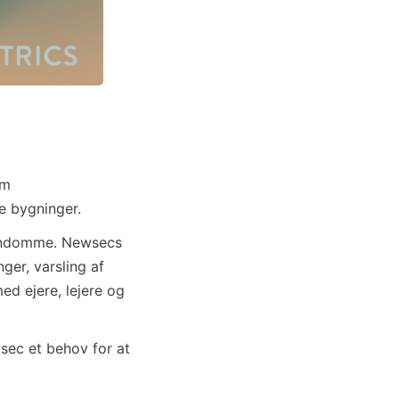
om
e bygninger.
jendomme. Newsecs
ger, varsling af
ed ejere, lejere og
sec et behov for at