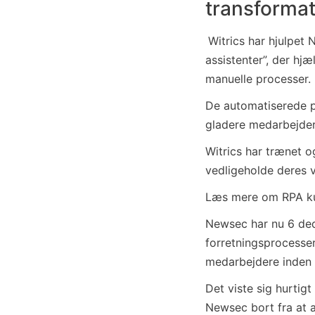
transforma
Witrics har hjulpet
assistenter”, der hj
manuelle processer.
De automatiserede pr
gladere medarbejder
Witrics har trænet 
vedligeholde deres vi
Læs mere om RPA ku
Newsec har nu 6 ded
forretningsprocesser
medarbejdere inden 
Det viste sig hurtig
Newsec bort fra at 