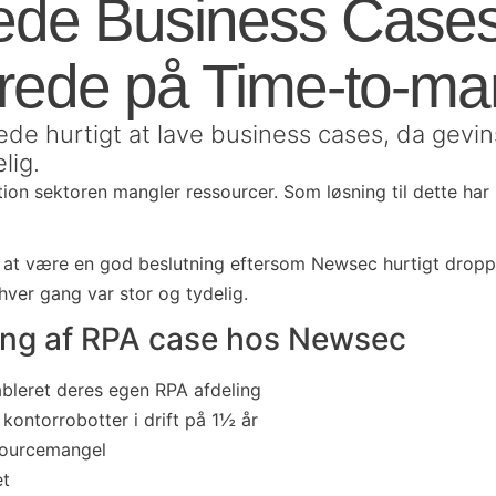
ede Business Case
rede på Time-to-ma
e hurtigt at lave business cases, da gevi
lig.
on sektoren mangler ressourcer. Som løsning til dette har
gt at være en god beslutning eftersom Newsec hurtigt dropp
hver gang var stor og tydelig.
g af RPA case hos Newsec
bleret deres egen RPA afdeling
kontorrobotter i drift på 1½ år
ssourcemangel
et