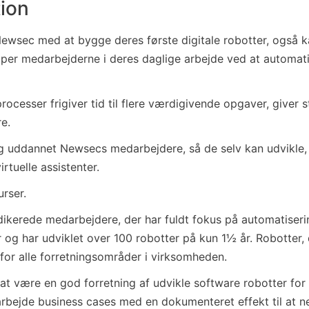
tion
 Newsec med at bygge deres første digitale robotter, også k
ælper medarbejderne i deres daglige arbejde ved at automa
ocesser frigiver tid til flere værdigivende opgaver, giver 
e.
og uddannet Newsecs medarbejdere, så de selv kan udvikle, 
rtuelle assistenter.
rser.
ikerede medarbejdere, der har fuldt fokus på automatiser
 og har udviklet over 100 robotter på kun 1½ år. Robotter, 
for alle forretningsområder i virksomheden.
t at være en god forretning af udvikle software robotter fo
arbejde business cases med en dokumenteret effekt til at 