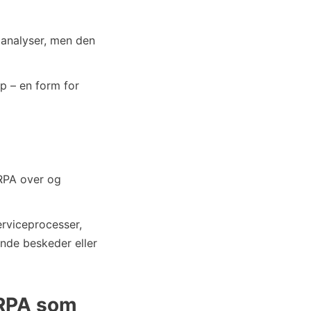
 analyser, men den
op – en form for
 RPA over og
erviceprocesser,
nde beskeder eller
 RPA som