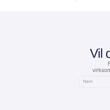
Vil 
virkso