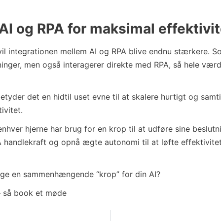
 AI og RPA for maksimal effektivit
vil integrationen mellem AI og RPA blive endnu stærkere. S
tninger, men også interagerer direkte med RPA, så hele væ
tyder det en hidtil uset evne til at skalere hurtigt og samt
ivitet.
enhver hjerne har brug for en krop til at udføre sine beslut
 handlekraft og opnå ægte autonomi til at løfte effektivitet
bygge en sammenhængende “krop” for din AI?
 – så book et møde