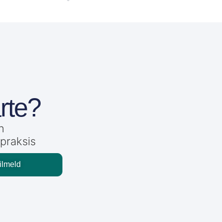
arte?
n
praksis
ilmeld