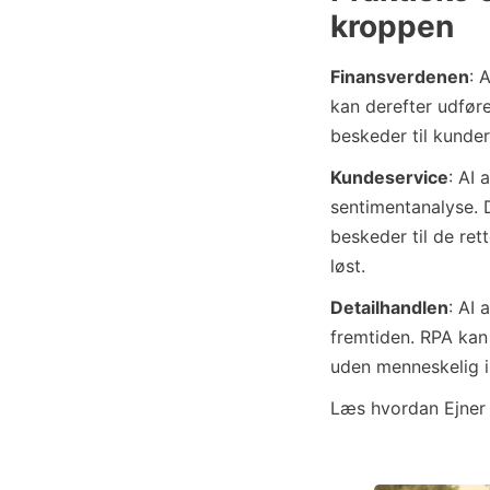
kroppen
Finansverdenen
: 
kan derefter udfør
beskeder til kunde
Kundeservice
: AI
sentimentanalyse. 
beskeder til de ret
løst.
Detailhandlen
: AI 
fremtiden. RPA kan 
uden menneskelig i
Læs hvordan Ejner 