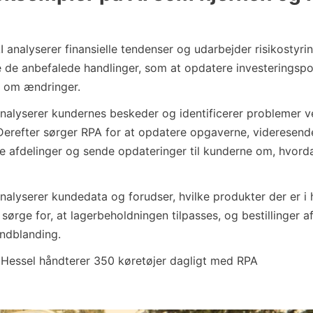
AI analyserer finansielle tendenser og udarbejder risikostyr
e de anbefalede handlinger, som at opdatere investeringspo
r om ændringer.
 analyserer kundernes beskeder og identificerer problemer v
Derefter sørger RPA for at opdatere opgaverne, videresen
te afdelinger og sende opdateringer til kunderne om, hvord
analyserer kundedata og forudser, hvilke produkter der er i 
sørge for, at lagerbeholdningen tilpasses, og bestillinger a
ndblanding.
Hessel håndterer 350 køretøjer dagligt med RPA