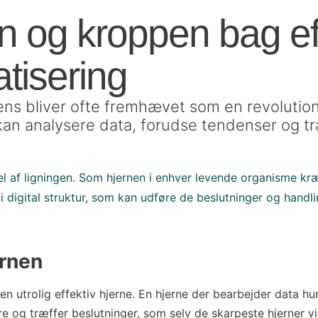
n og kroppen bag ef
tisering
igens bliver ofte fremhævet som en revoluti
 kan analysere data, forudse tendenser og t
el af ligningen. Som hjernen i enhver levende organisme kr
r i digital struktur, som kan udføre de beslutninger og handli
ernen
 en utrolig effektiv hjerne. En hjerne der bearbejder data hur
re og træffer beslutninger, som selv de skarpeste hjerner v