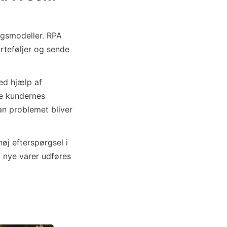
ingsmodeller. RPA
rteføljer og sende
ed hjælp af
de kundernes
an problemet bliver
høj efterspørgsel i
f nye varer udføres