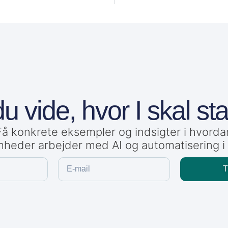
du vide, hvor I skal st
Få konkrete eksempler og indsigter i hvorda
mheder arbejder med AI og automatisering i 
T