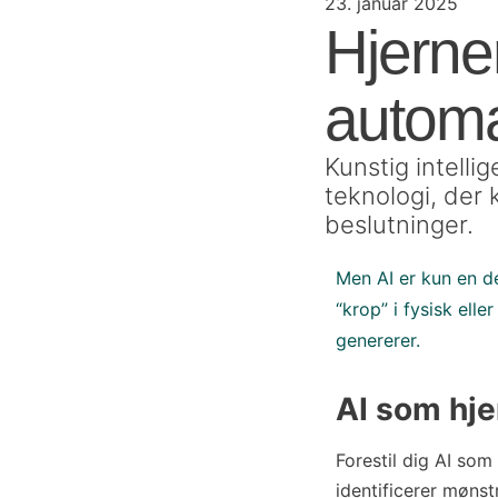
23. januar 2025
Hjerne
automa
Kunstig intell
teknologi, der
beslutninger.
Men AI er kun en d
“krop” i fysisk elle
genererer.
AI som hj
Forestil dig AI som
identificerer mønst