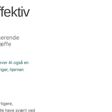
fektiv
onerende
ræffe
æver AI også en
nger, hjernen
tigere,
ille have svært ved