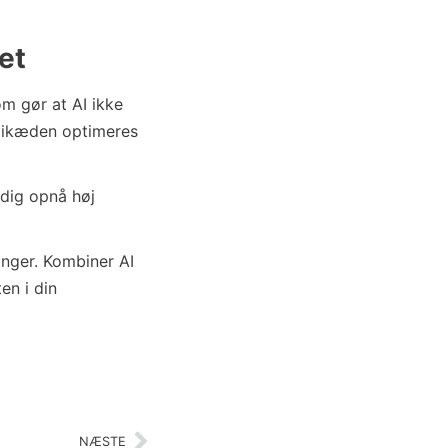
et
om gør at AI ikke
rdikæden optimeres
idig opnå høj
ninger. Kombiner AI
en i din
NÆSTE